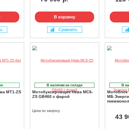
у
В корзину
ть
Сравнить
ии
В наличии на складе
В на
ва MT1-ZS
Мотобуксировщик Нева МС6-
Мотоблок 
ZS GB460 с фарой
МБ Энерги
пневмоко
Цена по запросу
43 9