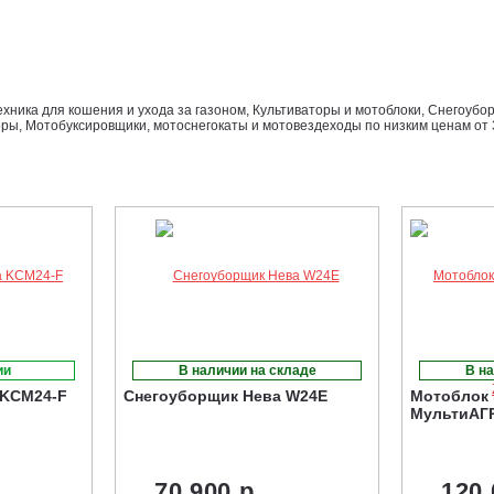
ехника для кошения и ухода за газоном, Культиваторы и мотоблоки, Снегоубо
ры, Мотобуксировщики, мотоснегокаты и мотовездеходы по низким ценам от 3
ии
В наличии на складе
В на
 KCM24-F
Снегоуборщик Нева W24E
Мотоблок 
МультиАГР
70 900 р.
120 