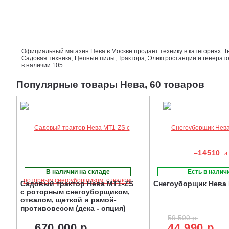
Официальный магазин Нева в Москве продает технику в категориях: Т
Садовая техника, Цепные пилы, Трактора, Электростанции и генерато
в наличии 105.
Популярные товары Нева, 60 товаров
–14510
В наличии на складе
Есть в налич
Садовый трактор Нева MT1-ZS
Снегоуборщик Нева
с роторным снегоуборщиком,
отвалом, щеткой и рамой-
противовесом (дека - опция)
59 500 р.
670 000 р.
44 990 р.