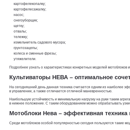
картофелекопалку;
картофелесажалку;
насос;
снегоуборщик;
щетку;
отвалы;
тележку;
измельчитель садового мусора;
грунтозацепы;
колеса и сменные фрезы;
утяжелители.
Подробнее узнать о характеристиках конкретных моделей мотоблоков 
Культиваторы НЕВА – оптимальное сочет
На сегодняшний день данная техника считается одним из наиболее эф
в управлении, а также отличается отличной маневренностью.
Наибольшую устойчивость и минимальную нагрузку на руки таким агрег
в нижнее положение. С таким оборудованием можно обрабатывать узкие
Мотоблоки Нева – эффективная техника 
Среди мотоблоков особой популярностью сегодня пользуются такие моде