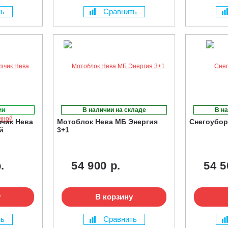
ть
Сравнить
ии
В наличии на складе
В на
чик Нева
Мотоблок Нева МБ Энергия
Снегоубор
й
3+1
.
54 900 р.
54 5
у
В корзину
ть
Сравнить