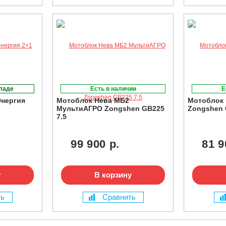
кладе
Есть в наличии
Е
Энергия
Мотоблок Нева МБ2
Мотоблок 
МультиАГРО Zongshen GB225
Zongshen 
7.5
99 900 р.
81 9
у
В корзину
ть
Сравнить