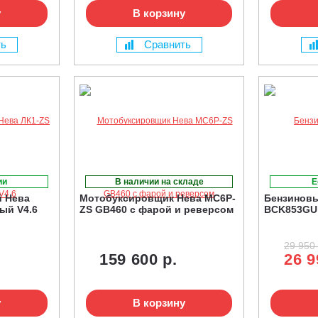
у
В корзину
ть
Сравнить
ии
В наличии на складе
Е
й Нева
Мотобуксировщик Нева МС6Р-
Бензиновы
ый V4.6
ZS GB460 с фарой и реверсом
BCK853GU
29 950 
159 600 р.
26 9
у
В корзину