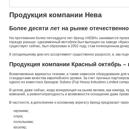
Продукция компании Нева
Более десяти лет на рынке отечественн
На протяжении более пятнадцати лет бренд «НЕВА» занимается произв
гораздо раньше: одноименный мотоблок был выпущен на заводе «Красны
существует сейчас, был образован в 2002 году, став полноценным доч
К сегодняшнему дню его ассортимент существенно разросся, и, как по
Продукция компании Красный октябрь –
Всевозможные варианты техники, а также навесное оборудование для м
стандартами качества европейского уровня. За счет прочных партне
одного из известных брендов: Subaru (Fuji Heavy Industries Limited compa
В целом, даже сейчас, когда конкуренция на рынке велика, как никогд
компаний, а ремонтопригодность и возможности оснащение даже прево
В частности, в дополнение к основному агрегату бренд предлагает прио
окучники;
плуги;
полольники;
косилку;