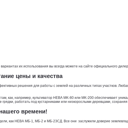
и вариантах их использования вы всегда можете на сайте официального дил
ание цены и качества
фективных решения для работы с землей на различных типах участков. Люба
атам, как, например, культиватор НЕВА MK-80 или MK-200 обеспечивает уник
 грядки, работать под кустарниками или низкорослыми деревцами, сохраняя 
нашего времени!
ли, как НЕВА МБ-1, МБ-2 и МБ-23СД. Все они заслужили доверие землевладель