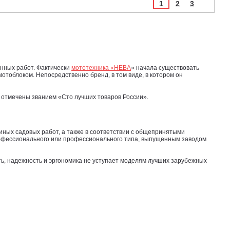
1
2
3
нных работ. Фактически
мототехника «НЕВА
» начала существовать
тоблоком. Непосредственно бренд, в том виде, в котором он
 отмечены званием «Сто лучших товаров России».
иных садовых работ, а также в соответствии с общепринятыми
рофессионального или профессионального типа, выпущенным заводом
сть, надежность и эргономика не уступает моделям лучших зарубежных