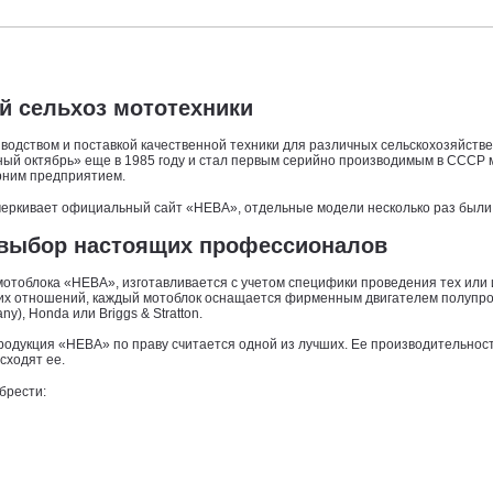
ой сельхоз мототехники
одством и поставкой качественной техники для различных сельскохозяйстве
й октябрь» еще в 1985 году и стал первым серийно производимым в СССР мо
ерним предприятием.
дчеркивает официальный сайт «НЕВА», отдельные модели несколько раз были
 выбор настоящих профессионалов
отоблока «НЕВА», изготавливается с учетом специфики проведения тех или 
рских отношений, каждый мотоблок оснащается фирменным двигателем полуп
ny), Honda или Briggs & Stratton.
а, продукция «НЕВА» по праву считается одной из лучших. Ее производительно
сходят ее.
брести: