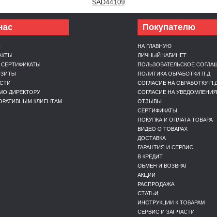
SAD44109
нас
Покупателю
С
НА ГЛАВНУЮ
АКТЫ
ЛИЧНЫЙ КАБИНЕТ
 СЕРТИФИКАТЫ
ПОЛЬЗОВАТЕЛЬСКОЕ СОГЛА
ИЗИТЫ
ПОЛИТИКА ОБРАБОТКИ П.Д
СТИ
СОГЛАСИЕ НА ОБРАБОТКУ П.
МО ДИРЕКТОРУ
СОГЛАСИЕ НА УВЕДОМЛЕНИЯ
ОРАТИВНЫМ КЛИЕНТАМ
ОТЗЫВЫ
СЕРТИФИКАТЫ
ПОКУПКА И ОПЛАТА ТОВАРА
ВИДЕО О ТОВАРАХ
ДОСТАВКА
ГАРАНТИЯ И СЕРВИС
В КРЕДИТ
ОБМЕН И ВОЗВРАТ
АКЦИИ
РАСПРОДАЖА
СТАТЬИ
ИНСТРУКЦИИ К ТОВАРАМ
СЕРВИС И ЗАПЧАСТИ