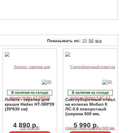
Показывать по:
25
50
все
В наличии на складе
В наличии на складе
Лопата - скрепер для
Снегоуборочный отвал
крыши Haitec HT-SRP39
на колесах Мобил К
(39*630 см)
ЛС-0.6 поворотный
(ширина 600 мм,
толщина стали 2 мм, 9
кг.)
4 890 р.
5 990 р.