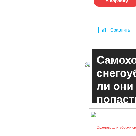
В корзину
Сравнить
Самохо
снегоу
ли они
ЧИТАТЬ
попаст