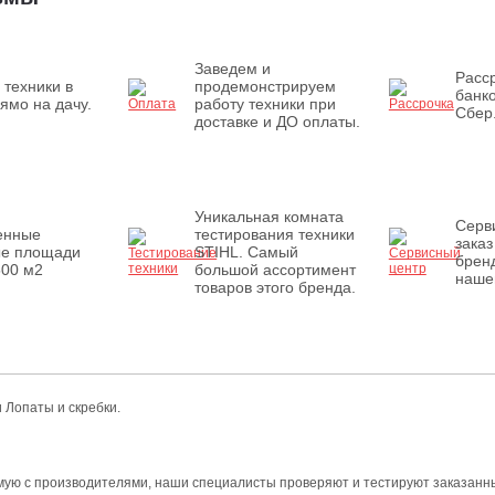
Заведем и
Расср
 техники в
продемонстрируем
банк
ямо на дачу.
работу техники при
Сбер
доставке и ДО оплаты.
Уникальная комната
Серв
енные
тестирования техники
заказ
ые площади
STIHL. Самый
бренд
500 м2
большой ассортимент
наше
товаров этого бренда.
 Лопаты и скребки.
мую с производителями, наши специалисты проверяют и тестируют заказанны