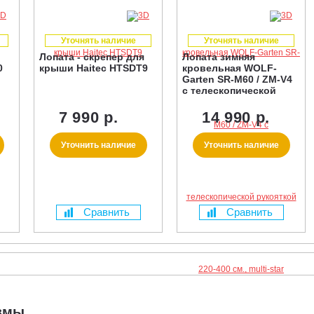
Уточнять наличие
Уточнять наличие
Лопата - скрепер для
Лопата зимняя
0
крыши Haitec HTSDT9
кровельная WOLF-
Garten SR-M60 / ZM-V4
с телескопической
рукояткой 220-400 см.,
multi-star
7 990 р.
14 990 р.
Уточнить наличие
Уточнить наличие
Сравнить
Сравнить
измы