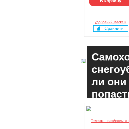
В корзину
Сравнить
Самохо
снегоу
ли они
ЧИТАТЬ
попаст