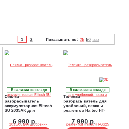
1
2
Показывать по:
25
50
все
В наличии на складе
В наличии на складе
Сеялка -
Тележка -
разбрасыватель
разбрасыватель для
аккумуляторная Elitech
удобрений, песка и
SU 2035AK для
реагентов Haitec HT-
удобрений, песка и
GS25
реагентов
6 990 р.
7 990 р.