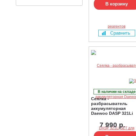
В корзину
Сравнить
В наличии на складе
Сеялка -
разбрасыватель
аккумуляторная
Daewoo DASP 321Li
SET для удобрений,
песка и реагентов
7 990 р.