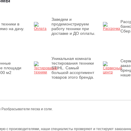
измы
Заведем и
Расср
 техники в
продемонстрируем
банк
ямо на дачу.
работу техники при
Сбер
доставке и ДО оплаты.
Уникальная комната
Серв
енные
тестирования техники
заказ
ые площади
STIHL. Самый
бренд
500 м2
большой ассортимент
наше
товаров этого бренда.
и Разбрасыватели песка и соли.
мую с производителями, наши специалисты проверяют и тестируют заказанны