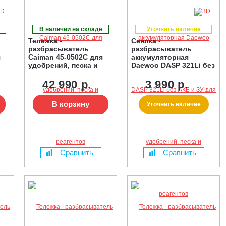
В наличии на складе
Уточнять наличие
Тележка -
Сеялка -
разбрасыватель
разбрасыватель
я
Caiman 45-0502С для
аккумуляторная
удобрений, песка и
Daewoo DASP 321Li без
реагентов
АКБ и ЗУ для
удобрений, песка и
42 990 р.
3 990 р.
реагентов
В корзину
Уточнить наличие
Сравнить
Сравнить