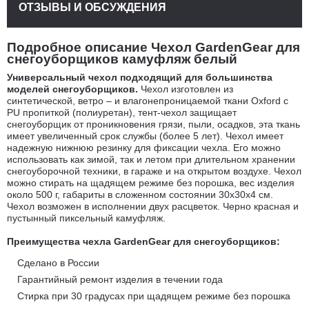
ОТЗЫВЫ И ОБСУЖДЕНИЯ
Подробное описание Чехол GardenGear для
снегоуборщиков камуфляж белый
Универсальный чехол подходящий для большинства
моделей снегоуборщиков.
Чехол изготовлен из
синтетической, ветро – и влагонепроницаемой ткани Oxford с
PU пропиткой (полиуретан), тент-чехол защищает
снегоуборщик от проникновения грязи, пыли, осадков, эта ткань
имеет увеличенный срок службы (более 5 лет). Чехол имеет
надежную нижнюю резинку для фиксации чехла. Его можно
использовать как зимой, так и летом при длительном хранении
снегоуборочной техники, в гараже и на открытом воздухе. Чехол
можно стирать на щадящем режиме без порошка, вес изделия
около 500 г, габариты в сложенном состоянии 30х30х4 см.
Чехол возможен в исполнении двух расцветок. Черно красная и
пустынный пиксельный камуфляж.
Преимущества чехла GardenGear для снегоуборщиков:
Сделано в России
Гарантийный ремонт изделия в течении года
Стирка при 30 градусах при щадящем режиме без порошка