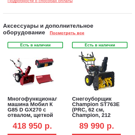
Подробности о способах оплаты
Аксессуары и дополнительное
оборудование
Посмотреть все
Есть в наличии
Есть в наличии
Многофункциональная
Снегоуборщик
машина Мобил К
Champion ST763E
G85 D GX270 с
(PRC, 62 см,
отвалом, щеткой
Champion, 212
и
куб.см., скорости
418 950 p.
89 990 p.
снегоуборщиком
6/2, эл/стартер
(RUS, Honda, 270
220В, фара, 81 кг)