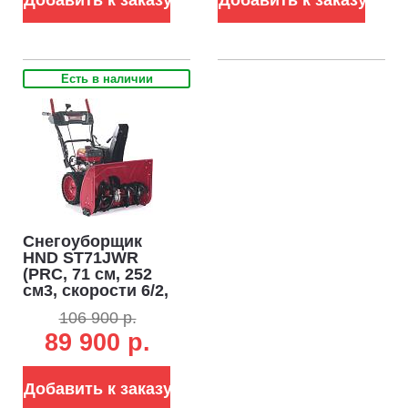
гусеницы, 142 кг.)
Есть в наличии
Снегоуборщик
HND ST71JWR
(PRC, 71 см, 252
см3, скорости 6/2,
фара, подогрев
106 900 р.
рукояток, 68 кг)
89 900 р.
Добавить к заказу