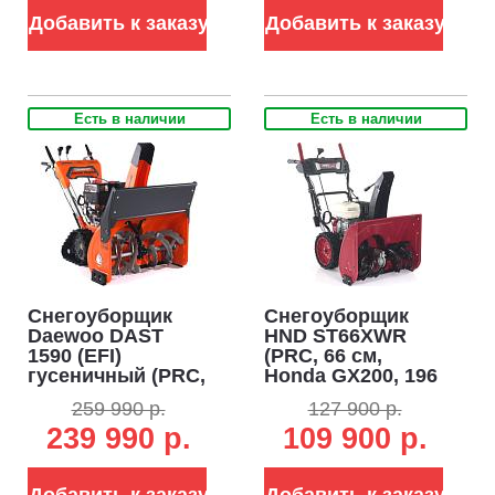
см3, 9 л.с.,
Добавить к заказу
Добавить к заказу
дифференциал,
передачи 3+2, 112
кг)
Есть в наличии
Есть в наличии
Снегоуборщик
Снегоуборщик
Daewoo DAST
HND ST66XWR
1590 (EFI)
(PRC, 66 см,
гусеничный (PRC,
Honda GX200, 196
88 см, Daewoo
см3, скорости 6/2,
259 990 р.
127 900 р.
WXE350, 310
фара, подогрев
239 990 р.
109 900 р.
куб.см., запуск от
рукояток, 60 кг)
аккумулятора,
фара, 3-х
угольные
Добавить к заказу
Добавить к заказу