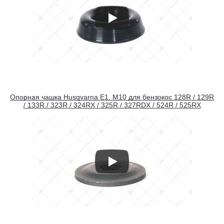
Опорная чашка Husqvarna E1, M10 для бензокос 128R / 129R
/ 133R / 323R / 324RX / 325R / 327RDX / 524R / 525RX