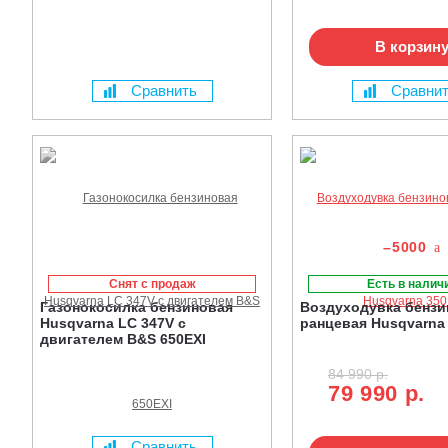
В корзин
Сравнить
Сравни
–5000
Снят с продаж
Есть в налич
Газонокосилка бензиновая
Воздуходувка бензи
Husqvarna LC 347V с
ранцевая Husqvarna
двигателем B&S 650EXI
84 990 р.
79 990 р.
Сравнить