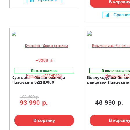
В корзин
Сравни
–9500
Есть в наличии
В наличии на с
Кусторез - бензоножницы
Воздуходувка бензи
Husqvarna 522HD60X
ранцевая Husqvarna
103 490 р.
93 990 р.
46 990 р.
В корзину
В корзин