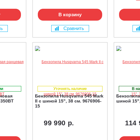
у
В корзину
ть
Сравнить
ии
Уточнять наличие
В на
новая
Бензопила Husqvarna 545 Mark
Бензопила
 350BT
II с шиной 15", 38 см. 9676906-
шиной 15",
15
99 990 р.
114 