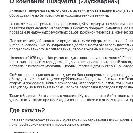
О компании Husqvarna («Хускварна»)
Компания Husqvarna была основана на территории Швеции в конце 17 
оборудования до бытовой сельскохозяйственной техники.
В начале своей стремительно развивающейся карьеры на мировом рынке
развитие инженерного мастерства и высокого профессионализма, для п
проведения наружных ремонтных работ, кухонной техники и, конечно ж
Плотно взаимодействовать с представителями сферы лесного хозяйства
и газонокосилок. Смена направления деятельности оказалась настольк
профессионального использования, лесо-парковые машины, многофункц
Начиная с 1978 года, Husqvarna входит в состав группы компаний Elec
2010 году в польском городе Мелец был открыт дополнительный завод,
поставки в интернет-магазины Европы, России и других стран. Как сле
Сейчас корпорация является одним из безоговорочных лидеров среди м
оборудование, производимое суббрендом «Гардена» – 1-е место в Европ
старые и предлагать новые технологии, как профессионалам, так и л
(запуск одним нажатием кнопки), полное отсутствие проводов и произв
Таким образом, обратившись в магазин «Хускварна» в любой стране мо
удобством. А также при необходимости практически в любом крупном 
Где купить?
Если вас интересует техника «Хускварна», интернет-магазин «Садовы
полупрофессиональные и профессиональные: