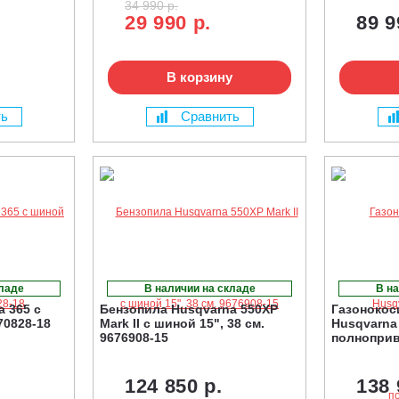
34 990 р.
29 990 р.
89 9
В корзину
ть
Сравнить
кладе
В наличии на складе
В на
 365 с
Бензопила Husqvarna 550XP
Газонокос
70828-18
Mark II с шиной 15", 38 см.
Husqvarna
9676908-15
полнопри
124 850 р.
138 