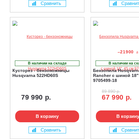
Сравнить
Сравни
–21900
В наличии на складе
В наличии на с
Кусторез - бензоножницы
Бензопила Husqvarn
Husqvarna 522HD60S
Rancher с шиной 18"
9705499-18
89 890 р.
79 990 р.
67 990 р.
В корзину
В корзин
Сравнить
Сравни