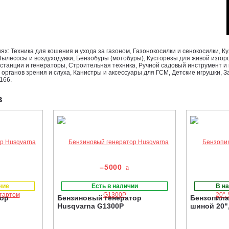
ях: Техника для кошения и ухода за газоном, Газонокосилки и сенокосилки, 
Пылесосы и воздуходувки, Бензобуры (мотобуры), Кусторезы для живой изго
танции и генераторы, Строительная техника, Ручной садовый инструмент и 
 органов зрения и слуха, Канистры и аксессуары для ГСМ, Детские игрушки, З
166.
в
–5000
чие
Есть в наличии
В на
тор
Бензиновый генератор
Бензопила
Husqvarna G1300P
шиной 20",