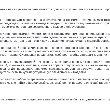
века и на сегодняшний день является одним из крупнейших поставщиков широ
 торговая марка предлагала миру лучшие на тот момент варианты мушкетов.
оследующего развития и выхода в лидеры по производству охотничьего оруж
е, высококачественного современного садового оборудования.
 и специалистами в области садовых механизмов компания официально стала 
о успешной, что не заставило себя ждать расширение ассортимента агрегато
иональные трактора – эти и другие изделия начали сходить с конвейеров з
trolux. Головной офис и большая часть производственных мощностей располага
 что позволило не только увеличить производительность, но и расширить вл
дствие – акции «Хускварна» продолжили свой рост, а объем продаж компании 
ировых производителей. В частности, бензопилы, садовые трактора и агрега
е. И, конечно же, компания, которая обрела популярность за счет инноваци
юбителям. Для последних, например, создана современная аккумуляторная т
одительность, ничуть не уступающую электрическим моделям.
жно легко приобрести практически полный спектр всего необходимого обору
городе можно найти официальный сервисный центр, предоставляющий гарант
е механизмы» готов предложить вам широчайший выбор, выгодные акции и при