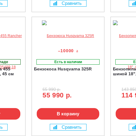
ть
Сравнить
–10000
кладе
Есть в наличии
Е
a 455
Бензокоса Husqvarna 325R
Бензопила
, 45 см
шиной 18",
65 990 р.
143 850
55 990 р.
114 
у
В корзину
ть
Сравнить