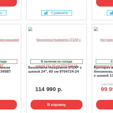
у
ть
Сравнить
кладе
В наличии на складе
Е
новая
Бензопила Husqvarna 372XP с
Кусторез 
 345BT
шиной 24", 60 см 9704724-24
бензиновы
с шиной 13
149 990
114 990 р.
99 9
у
В корзину