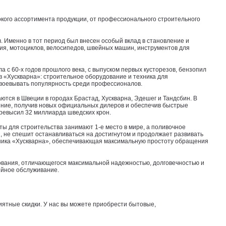
кого ассортимента продукции, от профессионального строительного
 Именно в тот период был внесен особый вклад в становление и
ия, мотоциклов, велосипедов, швейных машин, инструментов для
с 60-х годов прошлого века, с выпуском первых кусторезов, бензопил
в «Хускварна»: строительное оборудование и техника для
авоевывать популярность среди профессионалов.
ются в Швеции в городах Брастад, Хускварна, Эдешег и Тандсбин. В
ияние, получив новых официальных дилеров и обеспечив быстрые
превысил 32 миллиарда шведских крон.
ты для строительства занимают 1-е место в мире, а поливочное
й, не спешит останавливаться на достигнутом и продолжает развивать
ехника «Хускварна», обеспечивающая максимальную простоту обращения
дования, отличающегося максимальной надежностью, долговечностью и
ийное обслуживание.
ятные скидки. У нас вы можете приобрести бытовые,